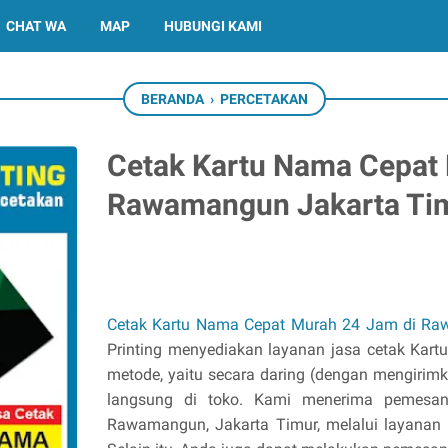
CHAT WA
MAP
HUBUNGI KAMI
BERANDA
›
PERCETAKAN
Cetak Kartu Nama Cepat
Rawamangun Jakarta Ti
Rp 0
Cetak Kartu Nama Cepat Murah 24 Jam di Ra
Printing menyediakan layanan jasa cetak Kar
metode, yaitu secara daring (dengan mengirimk
langsung di toko. Kami menerima pemesa
Rawamangun, Jakarta Timur, melalui layanan 