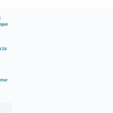
t
ngun
t 24
imur